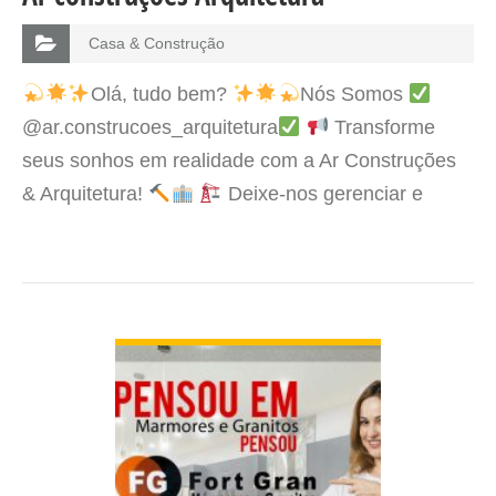
Casa & Construção
Olá, tudo bem?
Nós Somos
@ar.construcoes_arquitetura
Transforme
seus sonhos em realidade com a Ar Construções
& Arquitetura!
Deixe-nos gerenciar e
acompanhar sua obra com perfeição, tornando-a
na reforma dos sonhos!
Com…
VER DETALHES