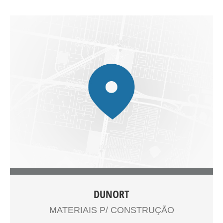
Lorem Ipsum sobreviveu não só a cinco séculos, como
também ao salto para a editoração eletrônica,
permanecendo essencialmente inalterado. Se
popularizou na década de 60, quando a Letraset lançou
decalques contendo passagens de Lorem Ipsum, e mais
recentemente quando passou a ser integrado a softwares
de editoração eletrônica como Aldus PageMaker. Este
cupom de desconto grátis já é seu! VEJA NAS
INSTRUÇÕES ABAIXO COMO UTILIZAR O SEU CUPOM
DE DESCONTO 1 – IMPRIMA O CUPOM OU SALVE EM
SEU SMARTPHONE 2 – VÁ ATÉ O ESTABELECIMENTO
3 – APRESENTE O CUPOM NO SMARTPHONE OU
IMPRESSO 4 – GANHE DESCONTO
DUNORT
Lorem Ipsum é simplesmente uma simulação de texto da
MATERIAIS P/ CONSTRUÇÃO
indústria tipográfica e de impressos, e vem sendo
utilizado desde o século XVI, quando um impressor