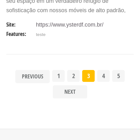
seu espaço em um verdadeiro refúgio de
sofisticação com nossos móveis de alto padrão,
criados sob medida para você!
Cada detalhe
Site:
https://www.ysterdf.com.br/
é pensado com paixão! O…
Features:
teste
1
2
3
4
5
PREVIOUS
NEXT