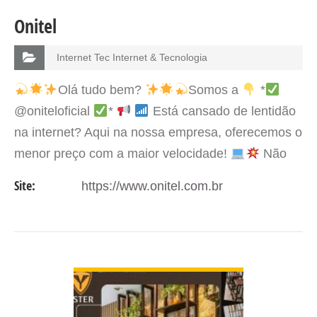
Onitel
Internet Tec Internet & Tecnologia
Olá tudo bem?
Somos a
*
@oniteloficial
*
Está cansado de lentidão
na internet? Aqui na nossa empresa, oferecemos o
menor preço com a maior velocidade!
Não
perca mais tempo, escolha a melhor opção para
Site:
https://www.onitel.com.br
sua conexão.
Entre em contato…
VER DETALHES