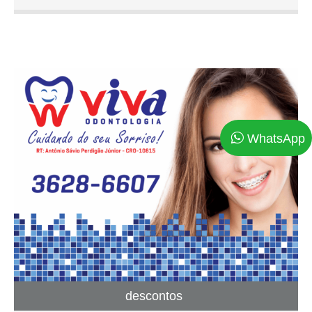
desconhecido pegou uma bandeja de tipos e os
embaralhou para fazer um livro de modelos de tipos.
Lorem Ipsum sobreviveu não só a cinco séculos, como
também ao salto para a editoração eletrônica,
permanecendo essencialmente inalterado. Se
popularizou na década de 60, quando a Letraset lançou
decalques contendo passagens de Lorem Ipsum, e mais
recentemente quando passou a ser integrado a softwares
WhatsApp
de editoração eletrônica como Aldus PageMaker. Este
cupom de desconto grátis já é seu! VEJA NAS
INSTRUÇÕES ABAIXO COMO UTILIZAR O SEU CUPOM
DE DESCONTO 1 – IMPRIMA O CUPOM OU SALVE EM
SEU SMARTPHONE 2 – VÁ ATÉ O ESTABELECIMENTO
3 – APRESENTE O CUPOM NO SMARTPHONE OU
IMPRESSO 4 – GANHE DESCONTO
descontos