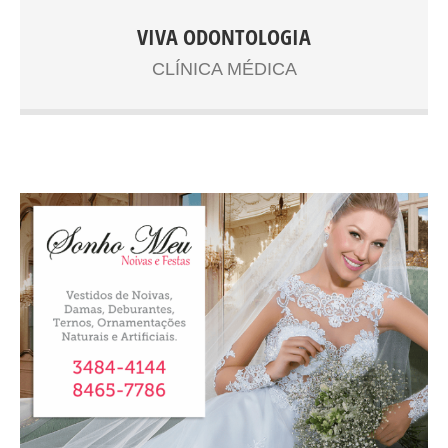
Lorem Ipsum é simplesmente uma simulação de texto da
VIVA ODONTOLOGIA
indústria tipográfica e de impressos, e vem sendo
utilizado desde o século XVI, quando um impressor
CLÍNICA MÉDICA
desconhecido pegou uma bandeja de tipos e os
embaralhou para fazer um livro de modelos de tipos.
Lorem Ipsum sobreviveu não só a cinco séculos, como
também ao salto para a editoração eletrônica,
permanecendo essencialmente inalterado. Se
popularizou na década de 60, quando a Letraset lançou
decalques contendo passagens de Lorem Ipsum, e mais
recentemente quando passou a ser integrado a softwares
de editoração eletrônica como Aldus PageMaker. Este
cupom de desconto grátis já é seu! VEJA NAS
INSTRUÇÕES ABAIXO COMO UTILIZAR O SEU CUPOM
DE DESCONTO 1 – IMPRIMA O CUPOM OU SALVE EM
SEU SMARTPHONE 2 – VÁ ATÉ O ESTABELECIMENTO
3 – APRESENTE O CUPOM NO SMARTPHONE OU
IMPRESSO 4 – GANHE DESCONTO