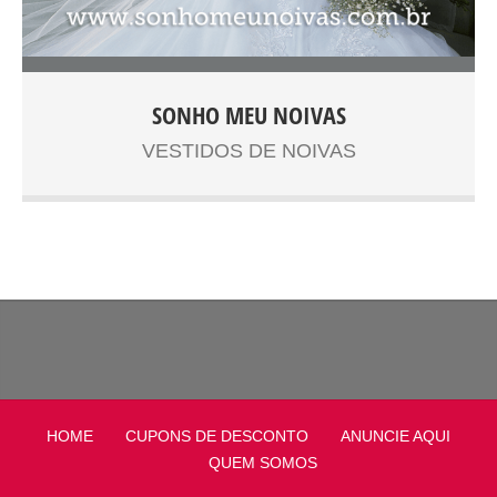
SONHO MEU NOIVAS
Lorem Ipsum é simplesmente uma simulação de texto da
VESTIDOS DE NOIVAS
indústria tipográfica e de impressos, e vem sendo
utilizado desde o século XVI, quando um impressor
desconhecido pegou uma bandeja de tipos e os
embaralhou para fazer um livro de modelos de tipos.
Lorem Ipsum sobreviveu não só a cinco séculos, como
também ao salto para a editoração eletrônica,
permanecendo essencialmente inalterado. Se
popularizou na década de 60, quando a Letraset lançou
decalques contendo passagens de Lorem Ipsum, e mais
recentemente quando passou a ser integrado a softwares
de editoração eletrônica como Aldus PageMaker. Este
HOME
CUPONS DE DESCONTO
ANUNCIE AQUI
cupom de desconto grátis já é seu! VEJA NAS
QUEM SOMOS
INSTRUÇÕES ABAIXO COMO UTILIZAR O SEU CUPOM